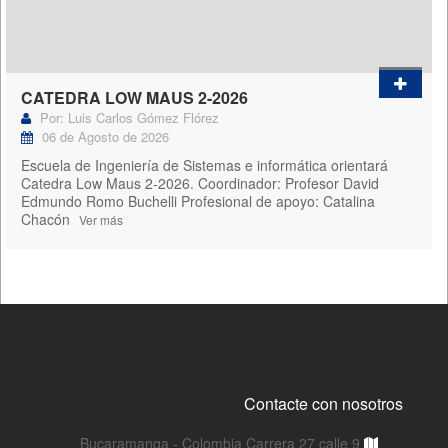
CATEDRA LOW MAUS 2-2026
Por: Luis Carlos Gómez Flórez
06 de Agosto de 2026
Escuela de Ingeniería de Sistemas e informática orientará
Catedra Low Maus 2-2026. Coordinador: Profesor David
Edmundo Romo Buchelli Profesional de apoyo: Catalina
Chacón
Ver más
Contacte con nosotros
Bucaramanga - Colombia Carrera 27 calle 9