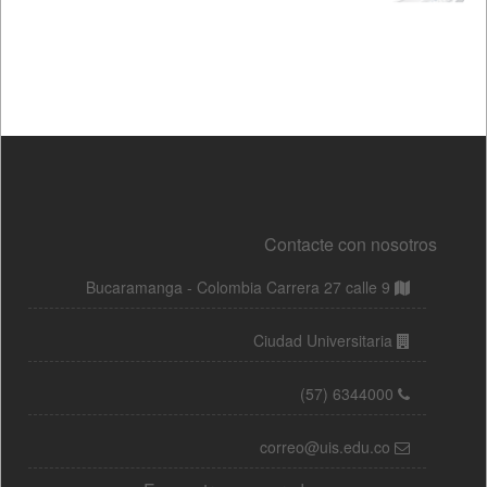
Contacte con nosotros
Bucaramanga - Colombia Carrera 27 calle 9
Ciudad Universitaria
(57) 6344000
correo@uis.edu.co